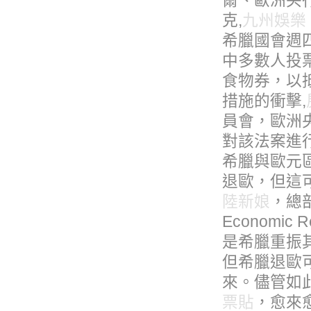
爾、歐洲央
克,
九州娛樂
希臘國會週
中多數人投票
食物券，以抵
措施的衝擊,
員會，歐洲央
對該法案進
希臘與歐元
退歐，但這
陸新娘
，總部
Economic 
是希臘重振
但希臘退歐
來。儘管如此，C
票貼
，愈來