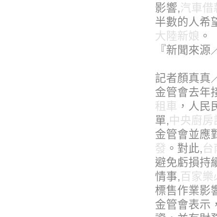
影響,
汽車借
半數的人希望
大陸新娘
。
『新聞來源
記者顏真真
金管會去年接
租車
，人民
單,
中央廚房
金管會並應
發
。對此,
台
避免虧損持
情事,
百家樂
標售作業影
金管會表示