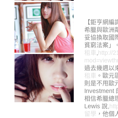
【鉅亨網編
希臘與歐洲
妥協換取國
貧窮法案」
租車
,
http://
mod=viewth
過去幾週以
租車
。歐元
則是不甩歐元區
Investme
相信希臘總
Lewis 說,
htt
留學
，他個