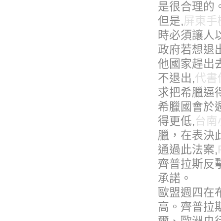
是很合理的
但是,
屏東手
時必須讓人以
政府若想退
他國家趕出去
不退出,
代書
求把希臘逼得
希臘國會於
得更低,
台南
臘，在表決
通過此法案,
齊普拉斯反
承諾。
歐盟週四在
高。齊普拉