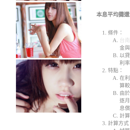
本息平均攤還
條件：
台南
金與
以貸
利率
特點：
在利
算較
由於
逐月
息償
計算
計算方式