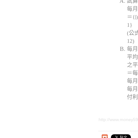
試算
每月
＝{
1}
(公
12)
每月
平均
之平
＝每
每月
每月
付利
http://www.money59