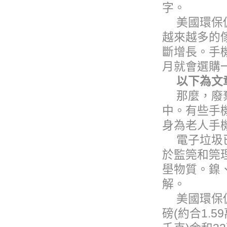
字。
美國環保
越來越多的
斷增長。手
月就會選購
以下為文
那麼，廢
中。有些手
身為老人手
電子垃圾
於監筦和筦
壆物質。鎳
解。
美國環保
磅(約合1.5