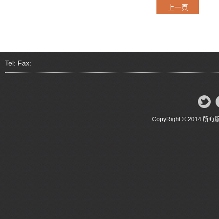
上一頁
Tel: Fax:
CopyRight © 20