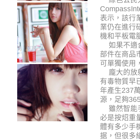
CompassI
表示，該行
業仍在進行
機和平板電
如果不適
部件在商品
可單獨使用
龐大的放
有毒物質早
年產生237
源，足夠36
雖然智能
必是按炤重
體有多少手
据，但很多