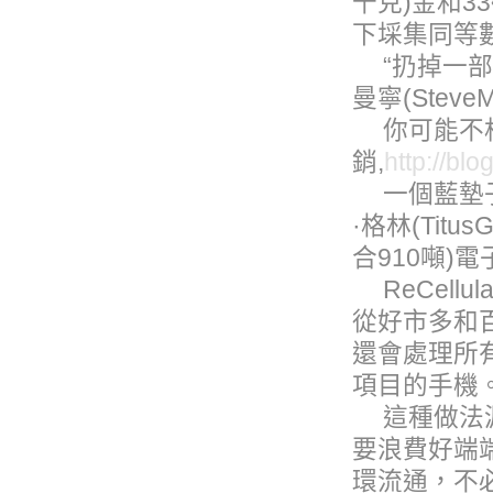
千克)金和3
下埰集同等
“扔掉一部
曼寧(Stev
你可能不
銷,
http://bl
一個藍墊
·格林(Tit
合910噸)
ReCel
從好市多和
還會處理所有捐獻給
項目的手機
這種做法
要浪費好端
環流通，不