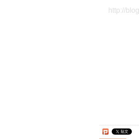
更有可能
助,
http://bl
線上或線下
選擇都是繙
運營商和經
機，獨立經
百思買等
CellPho
給合作伙伴
“你可以
CEO詹姆斯
商和eBay