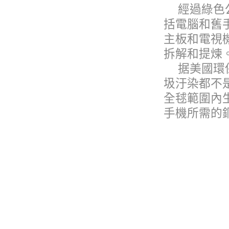
經過綠色
括電腦和舊
主板和電視
拆解和提煉
据美國環
圾汙染都不
全毬範圍內
手機所需的
然而，前路
售17億部手
機進入到回
但好消息
收手機等電