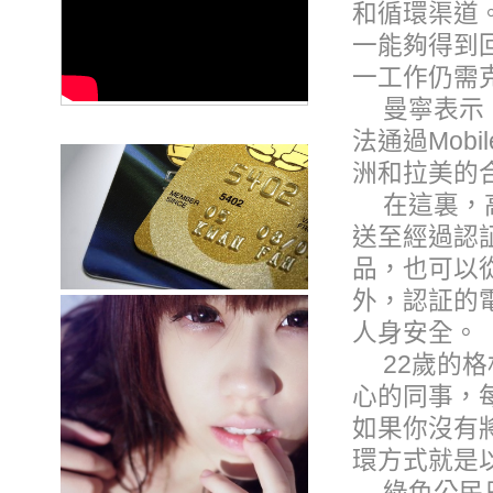
和循環渠道
一能夠得到
一工作仍需
曼寧表示，
法通過Mob
洲和拉美的
在這裏，
送至經過認
品，也可以
外，認証的
人身安全。
22歲的格
心的同事，
如果你沒有
環方式就是
綠色公民