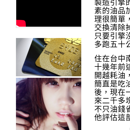
製造引擎
素的油品
理很簡單
交換清除
只要引擎
多跑五十
住在台中
十幾年前
開越耗油
簡直是吃
後，現在
來二千多
不只油錢
他評估這