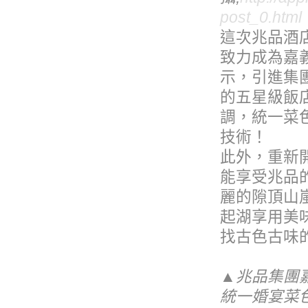
post_0.html
這次兆品酒
致力成為嘉
示，引進集
的五星級飯
調，統一菜
技術！
此外，重新
能享受兆品
麗的隙頂山
起湖享用美
找古色古味
▲兆品集團
統一婚宴菜