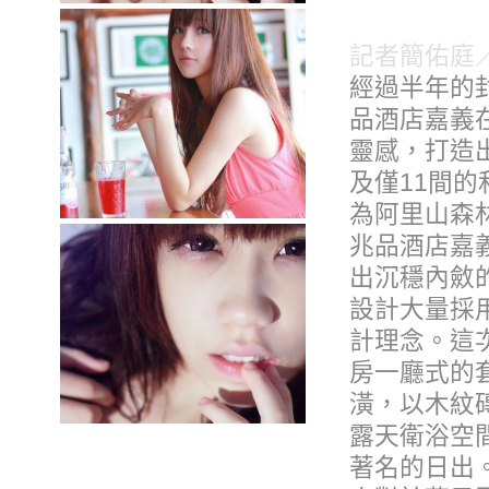
記者簡佑庭
經過半年的
品酒店嘉義
靈感，打造
及僅11間
為阿里山森
兆品酒店嘉
出沉穩內斂的
設計大量採
計理念。這
房一廳式的
潢，以木紋
露天衛浴空
著名的日出