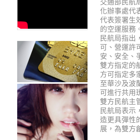
交通部民航
化辦事處代
代表簽署生
的空運服務
民航局指出
可、營運許
安、安全、
雙方指定的
方可指定多
至華沙及波
可進行共用
雙方民航主
民航局表示
造更具彈性
展，為雙方