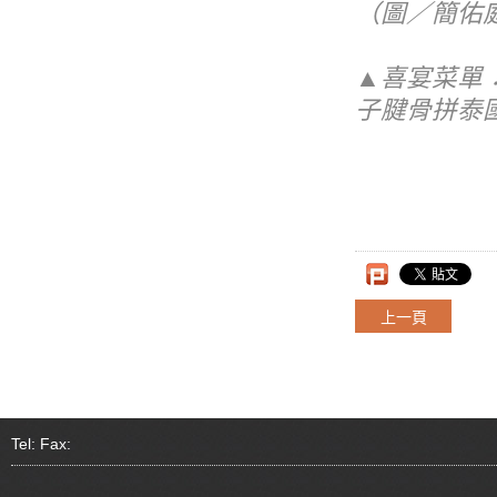
（圖／簡佑庭
▲喜宴菜單
子腱骨拼泰國
上一頁
Tel: Fax: