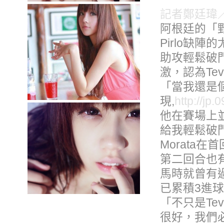
記者鄭廷瑋
阿根廷的「野獸
Pirlo缺
助攻輕鬆破門打
激，認為Te
「當我還是
現,
http://jp
他在賽場上
給我輕鬆破
Morata
第二回合也有
馬時就曾有過
已累積3進球
「不只是Tev
很好，我們