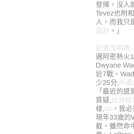
發揮，沒人
Tevez也
人，而我只
設計
。」
記者沈明璁
邁阿密熱火1
Dwyane
近7戰，Wa
少25分,
平面
「最近的感
質疑,
台灣租
樣,
av
，我必
現年33歲的W
截，雖然命中