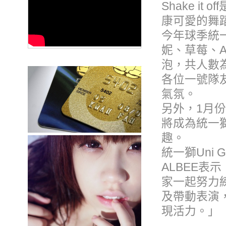
Shake i
康可愛的舞
今年球季統一
妮、草莓、AL
泡，共人數
各位一號隊
氣氛。
另外，1月份
將成為統一
趣。
統一獅Uni G
ALBEE
家一起努力
及帶動表演
現活力。」