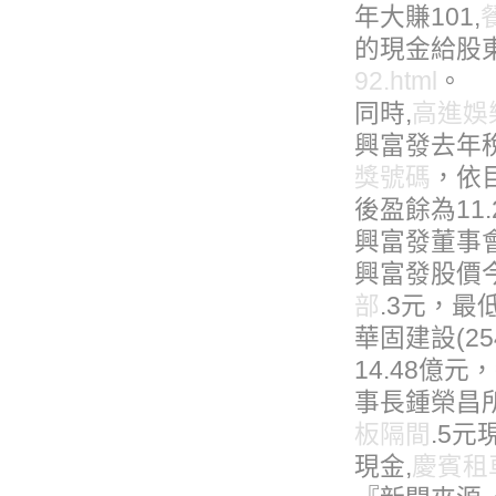
年大賺101,
的現金給股東
92.html
。
同時,
高進娛
興富發去年稅
獎號碼
，依
後盈餘為11.
興富發董事會
興富發股價
部
.3元，最低
華固建設(2
14.48億元
事長鍾榮昌
板隔間
.5元
現金,
慶賓租