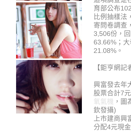
育部公布1
比例抽樣法
寄問卷調查，
3,506份，
63.66%
21.08%。
【鉅亨網記
興富發去年大
股票合計7元
氧氣機
，圖
欽發攝)
上市建商興富
分配4元現