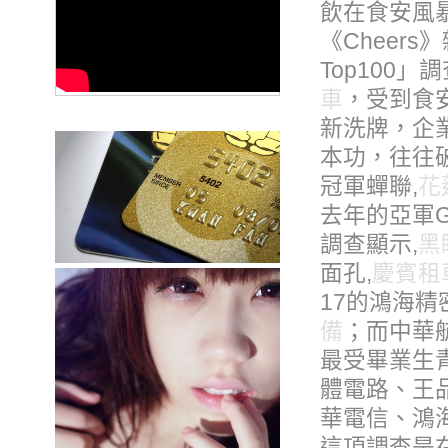
飲在食安風暴
《Cheers
Top100」
車
，受到食
新洗牌，企
本功，往往
冠軍蟬聯,
花
去年的亞軍Go
調查顯示,
黑
面孔,
慶賓租
17的鴻海精
備
；而中華
最受畢業生青
體電路、王
華電信、鴻
這項調查是在